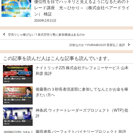
優位性を目でハッキリと見えるようになるためのト
レード講座 光～ひかり～（株式会社ベアードライ
ン） 検証
2020年2月21日
空売りじゃ稼げない？泉式空売り塾に参加価値はあるのか
詐欺なのか？FURAIBO225 菅原弘二 批評
この記事を読んだ人はこんな記事も読んでいます。
ナイトリッチ225 株式会社テレフォニーサービス 山本
和彦 批評
個人的に薦められない商材－－－
★☆☆
後藤善の３秒長者倶楽部に参加してなんとかお金を稼
ぎたい方へ
個人的に薦められない商材－－－
★☆☆
神条武 ウィナートレーダーズプロジェクト（WTP) 批
評
個人的に薦められない商材－－－
★☆☆
藤田遼馬 パーフェクトバイナリープロジェクト 批評