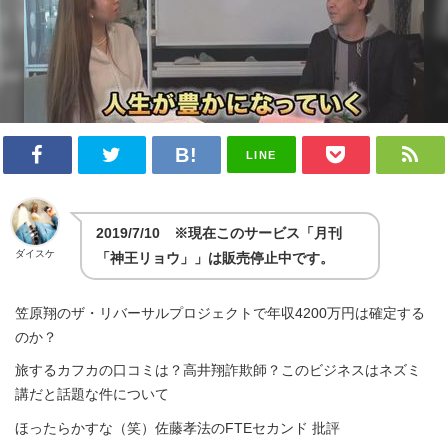
LINE
2019/7/10 ※現在このサービス「月刊
ダイスケ
「神王リョウ」」は販売停止中です。
笠原翔のザ・リバーサルプロジェクトで年収4200万円は確定する
のか？
旅するカフカの口コミは？高井翔詐欺師？このビジネスはネズミ
講だと話題な件について
ほったらかすな（笑）佐藤孝法のFTEセカンド 批評