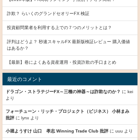
詐欺？ らいくのグランドセオリーFX 検証
投資顧問業者を利用する上での７つのメリットとは？
評判はどうよ？ 秒速スキャルFX 最新版検証レビュー 購入価値
はあるか？
【最新】巷によくある資産運用・投資詐欺の手口まとめ
最近のコメント
ドラゴン・ストラテジーFX～三種の神器～は詐欺なのか？
に
kei
より
フォーチューン・リッチ・プロジェクト（ビジネス） 小林まみ
批評
に
lynx
より
小堀ようすけ 山口 孝志 Winning Trade Club 批評
に
uuu
より