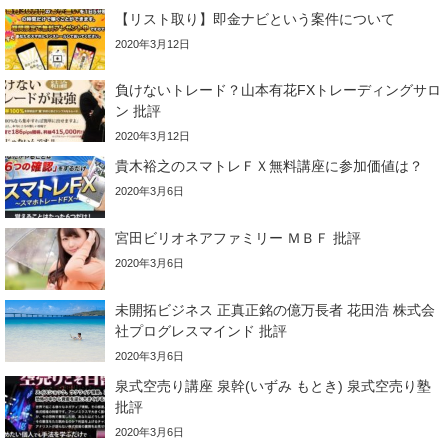
【リスト取り】即金ナビという案件について
2020年3月12日
負けないトレード？山本有花FXトレーディングサロ
ン 批評
2020年3月12日
貴木裕之のスマトレＦＸ無料講座に参加価値は？
2020年3月6日
宮田ビリオネアファミリー ＭＢＦ 批評
2020年3月6日
未開拓ビジネス 正真正銘の億万長者 花田浩 株式会
社プログレスマインド 批評
2020年3月6日
泉式空売り講座 泉幹(いずみ もとき) 泉式空売り塾
批評
2020年3月6日