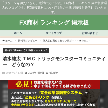
「リターンを得たいなら、絶対に先に投資」FX商材 ランキング 掲示板管理
人のブログです。FX情報商材について独自の主観で情報を発信していきま
す。
FX商材 ランキング 掲示板
ホーム
サイトマップ
お問い合わせ
ホーム
情報商材レビュー
個人的に薦められない商材－－－★☆☆
清水雄太 Ｔ
個人的に薦められない商材－－－★☆☆
清水雄太 ＴＭＣ トリックモンスターコミュニティ
ー どうなの？
2016年3月13日
2019年7月9日
7分21秒