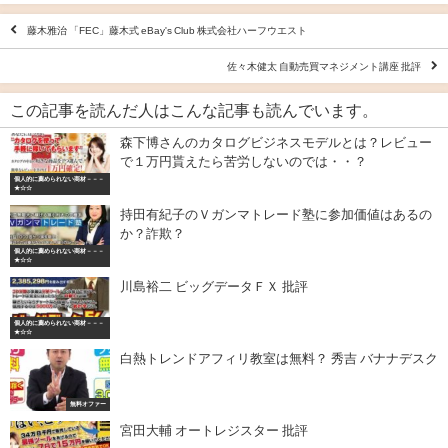
藤木雅治 「FEC」藤木式 eBay's Club 株式会社ハーフウエスト
佐々木健太 自動売買マネジメント講座 批評
この記事を読んだ人はこんな記事も読んでいます。
森下博さんのカタログビジネスモデルとは？レビュー
で１万円貰えたら苦労しないのでは・・？
個人的に薦められない商材－－－
★☆☆
持田有紀子のＶガンマトレード塾に参加価値はあるの
か？詐欺？
個人的に薦められない商材－－－
★☆☆
川島裕二 ビッグデータＦＸ 批評
個人的に薦められない商材－－－
★☆☆
白熱トレンドアフィリ教室は無料？ 秀吉 バナナデスク
無料オファー
宮田大輔 オートレジスター 批評