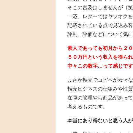
そこの言及はしませんが（
一応、レターではヤフオク
記載されている点で見込み
評判、評価などについて気
素人であっても初月から２
５０万円という収入を得ら
中々この数字…って感じで
まさか転売でコピペが云々
転売ビジネスの仕組みや性
在庫の管理やら商品があっ
考えるものです。
本当にあり得ないと思う人