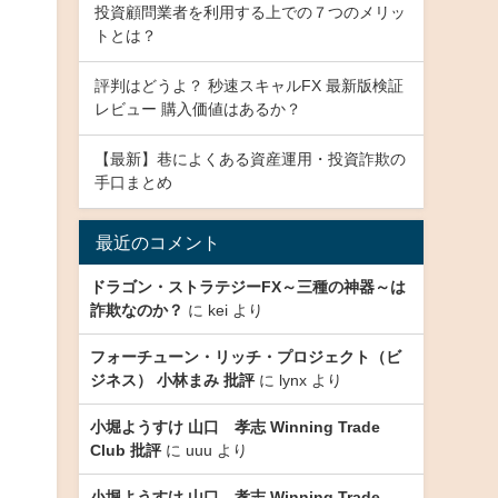
投資顧問業者を利用する上での７つのメリッ
トとは？
評判はどうよ？ 秒速スキャルFX 最新版検証
レビュー 購入価値はあるか？
【最新】巷によくある資産運用・投資詐欺の
手口まとめ
最近のコメント
ドラゴン・ストラテジーFX～三種の神器～は
詐欺なのか？
に
kei
より
フォーチューン・リッチ・プロジェクト（ビ
ジネス） 小林まみ 批評
に
lynx
より
小堀ようすけ 山口 孝志 Winning Trade
Club 批評
に
uuu
より
小堀ようすけ 山口 孝志 Winning Trade