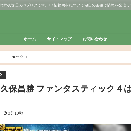
 掲示板管理人のブログです。FX情報商材について独自の主観で情報を発信し
板
ホーム
サイトマップ
お問い合わせ
材－－－★☆☆
久保式転売クラブ 久保昌勝 ファンタスティック４は使え
☆
 久保昌勝 ファンタスティック４
日
8分19秒