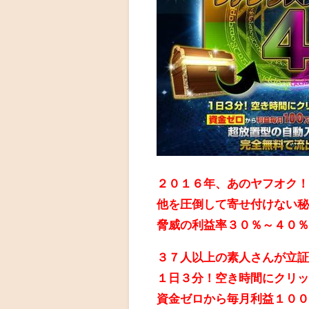
２０１６年、あのヤフオク
他を圧倒して寄せ付けない
脅威の利益率３０％～４０
３７人以上の素人さんが立
１日３分！空き時間にクリ
資金ゼロから毎月利益１０