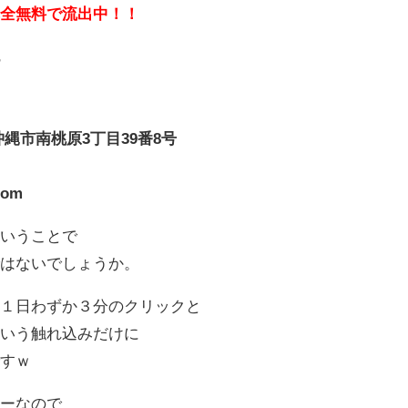
完全無料で流出中！！
記
県沖縄市南桃原3丁目39番8号
com
ということで
ではないでしょうか。
は１日わずか３分のクリックと
という触れ込みだけに
ですｗ
ピーなので