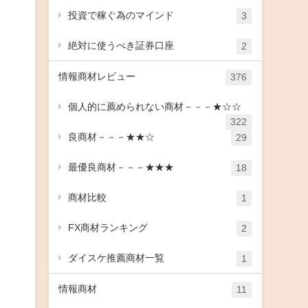
投資で稼ぐ為のマインド
3
絶対に使うべき証券口座
2
情報商材レビュー
376
個人的に薦められない商材－－－★☆☆
322
良商材－－－★★☆
29
最優良商材－－－★★★
18
商材比較
1
FX商材ランキング
2
ダイスケ推薦商材一覧
1
情報商材
11