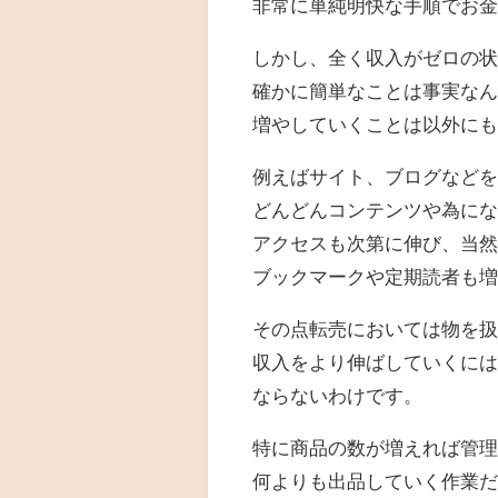
非常に単純明快な手順でお
しかし、全く収入がゼロの
確かに簡単なことは事実な
増やしていくことは以外に
例えばサイト、ブログなど
どんどんコンテンツや為に
アクセスも次第に伸び、当
ブックマークや定期読者も
その点転売においては物を
収入をより伸ばしていくに
ならないわけです。
特に商品の数が増えれば管
何よりも出品していく作業