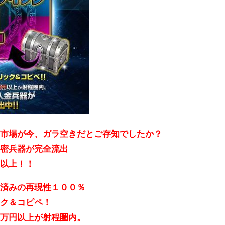
！市場が今、ガラ空きだとご存知でしたか？
秘密兵器が完全流出
％以上！！
証済みの再現性１００％
ック＆コピペ！
０万円以上が射程圏内。