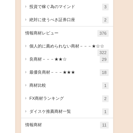
投資で稼ぐ為のマインド
3
絶対に使うべき証券口座
2
情報商材レビュー
376
個人的に薦められない商材－－－★☆☆
322
良商材－－－★★☆
29
最優良商材－－－★★★
18
商材比較
1
FX商材ランキング
2
ダイスケ推薦商材一覧
1
情報商材
11