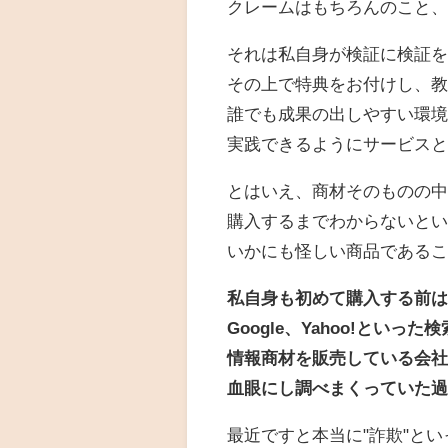
クレームはもちろんのこと
それは私自身が検証に検証
その上で特典をお付けし、
誰でも成果の出しやすい環
実践できるようにサービス
とはいえ、商材そのものの
購入するまでわからないと
いかにも怪しい商品である
私自身も初めて購入する前
Google、Yahoo!といっ
情報商材を販売している会
血眼にし調べまくっていた
最近ですと本当に"詐欺"と