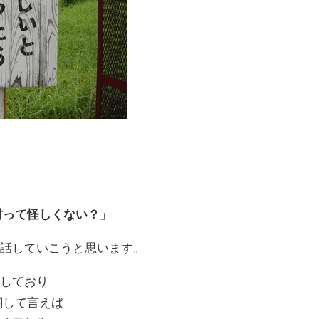
り
材って怪しくない？」
に話していこうと思います。
営しており
関して言えば