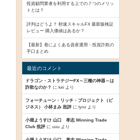
投資顧問業者を利用する上での７つのメリッ
トとは？
評判はどうよ？ 秒速スキャルFX 最新版検証
レビュー 購入価値はあるか？
【最新】巷によくある資産運用・投資詐欺の
手口まとめ
最近のコメント
ドラゴン・ストラテジーFX～三種の神器～は
詐欺なのか？
に
kei
より
フォーチューン・リッチ・プロジェクト（ビ
ジネス） 小林まみ 批評
に
lynx
より
小堀ようすけ 山口 孝志 Winning Trade
Club 批評
に
uuu
より
小堀ようすけ 山口 孝志 Winning Trade