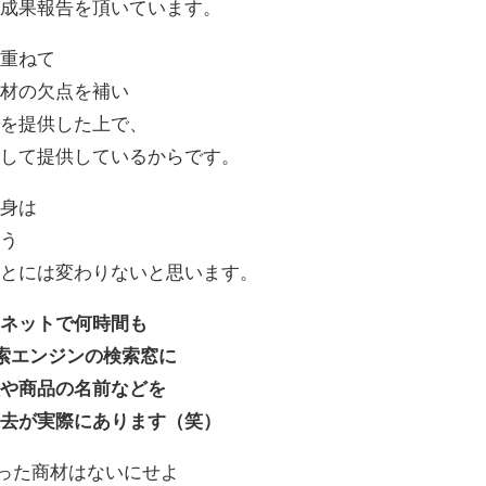
、成果報告を頂いています。
を重ねて
教材の欠点を補い
境を提供した上で、
として提供しているからです。
中身は
いう
ことには変わりないと思います。
はネットで何時間も
た検索エンジンの検索窓に
社や商品の名前などを
過去が実際にあります（笑）
いった商材はないにせよ