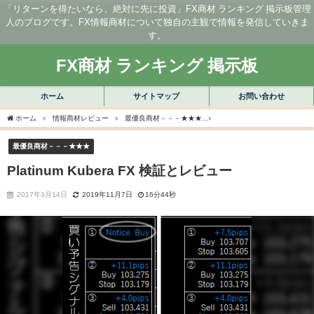
「リターンを得たいなら、絶対に先に投資」FX商材 ランキング 掲示板管理
人のブログです。FX情報商材について独自の主観で情報を発信していきま
す。
FX商材 ランキング 掲示板
ホーム
サイトマップ
お問い合わせ
ホーム
情報商材レビュー
最優良商材－－－★★★
Platinum Kubera FX 検証
最優良商材－－－★★★
Platinum Kubera FX 検証とレビュー
2017年3月14日
2019年11月7日
16分44秒