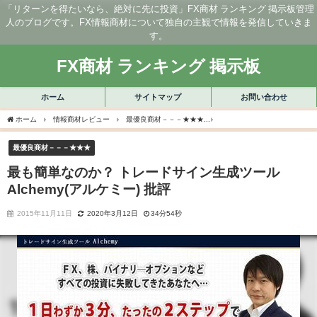
「リターンを得たいなら、絶対に先に投資」FX商材 ランキング 掲示板管理
人のブログです。FX情報商材について独自の主観で情報を発信していきま
す。
FX商材 ランキング 掲示板
ホーム
サイトマップ
お問い合わせ
ホーム
情報商材レビュー
最優良商材－－－★★★
最も簡単なのか？ トレードサイン
最優良商材－－－★★★
最も簡単なのか？ トレードサイン生成ツール
Alchemy(アルケミー) 批評
2015年11月11日
2020年3月12日
34分54秒