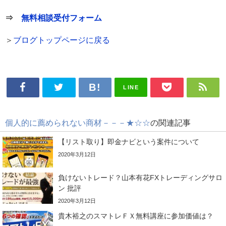
⇒
無料相談受付フォーム
＞
ブログトップページに戻る
LINE
個人的に薦められない商材－－－★☆☆
の関連記事
【リスト取り】即金ナビという案件について
2020年3月12日
負けないトレード？山本有花FXトレーディングサロ
ン 批評
2020年3月12日
貴木裕之のスマトレＦＸ無料講座に参加価値は？