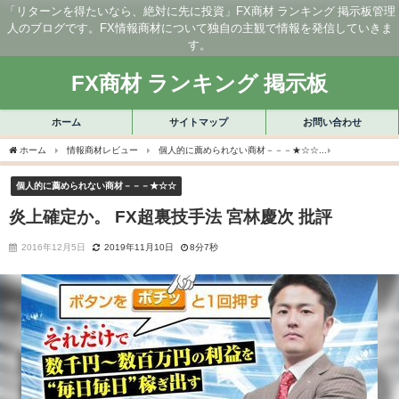
「リターンを得たいなら、絶対に先に投資」FX商材 ランキング 掲示板管理
人のブログです。FX情報商材について独自の主観で情報を発信していきま
す。
FX商材 ランキング 掲示板
ホーム
サイトマップ
お問い合わせ
ホーム
情報商材レビュー
個人的に薦められない商材－－－★☆☆
炎上確定か。 
個人的に薦められない商材－－－★☆☆
炎上確定か。 FX超裏技手法 宮林慶次 批評
2016年12月5日
2019年11月10日
8分7秒