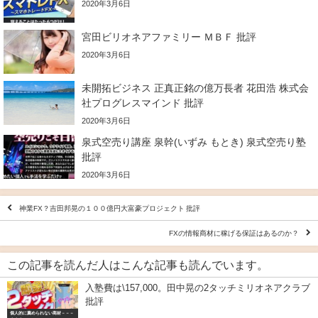
2020年3月6日
宮田ビリオネアファミリー ＭＢＦ 批評
2020年3月6日
未開拓ビジネス 正真正銘の億万長者 花田浩 株式会
社プログレスマインド 批評
2020年3月6日
泉式空売り講座 泉幹(いずみ もとき) 泉式空売り塾
批評
2020年3月6日
神業FX？吉田邦晃の１００億円大富豪プロジェクト 批評
FXの情報商材に稼げる保証はあるのか？
この記事を読んだ人はこんな記事も読んでいます。
入塾費は\157,000。田中晃の2タッチミリオネアクラブ
批評
個人的に薦められない商材－－－