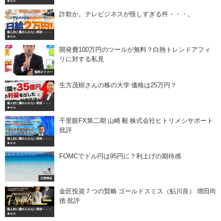
★☆☆
詐欺か。テレビジネスが怪しすぎる件・・・。
個人的に薦められない商材－－－
★☆☆
開発費100万円のツールが無料？白熱トレンドアフィ
リに対する私見
無料オファー
生方茂樹さんの株の大学 価格は25万円？
個人的に薦められない商材－－－
★☆☆
千里眼FX第二期 山崎 毅 株式会社ヒトリメシサポート
批評
個人的に薦められない商材－－－
★☆☆
FOMCでドル円は95円に？利上げの期待感
注意喚起
金匠投資７つの賢略 ゴールドスミス（鮎川良） 増田尚
徳 批評
個人的に薦められない商材－－－
★☆☆