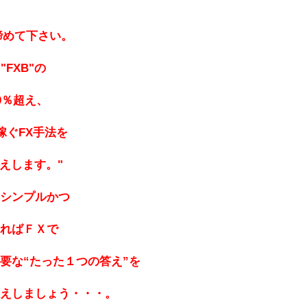
諦めて下さい。
FXB"の
0％超え、
s稼ぐFX手法を
えします。"
をシンプルかつ
あればＦＸで
要な“たった１つの答え”を
教えしましょう・・・。