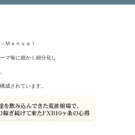
Ｂ－Ｍａｎｕａｌ
テーマ毎に細かく細分化し
す。
で構成されています。