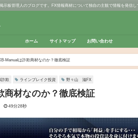
 掲示板管理人のブログです。FX情報商材について独自の主観で情報を発信し
板
ホーム
サイトマップ
お問い合わせ
XB-Manualは詐欺商材なのか？徹底検証
al詐欺
ラインブレイク投資
野々山 滋FX
は詐欺商材なのか？徹底検証
日
49分28秒