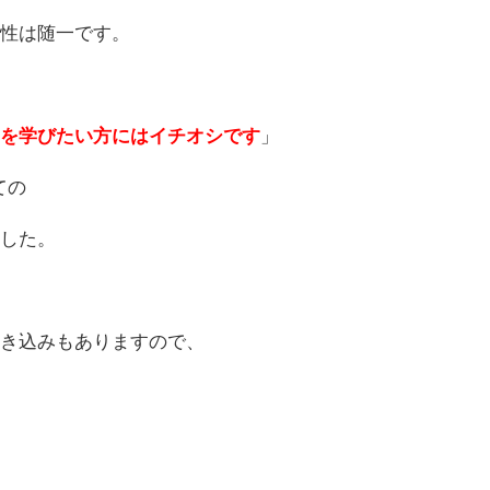
頼性は随一です。
クを学びたい方にはイチオシです
」
ての
ました。
書き込みもありますので、