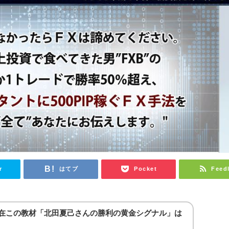
r
はてブ
Pocket
Feed
4 ※現在この教材「北田夏己さんの勝利の黄金シグナル」は
。