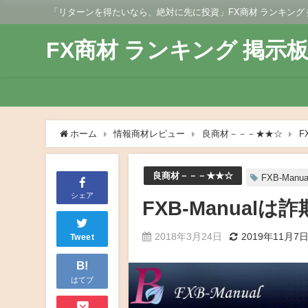
「リターンを得たいなら、絶対に先に投資」FX商材 ランキング
FX商材 ランキング 掲示
ホーム
情報商材レビュー
良商材－－－★★☆
F
良商材－－－★★☆
FXB-Manu
シェア
FXB-Manual
2018年3月24日
2019年11月7
Tweet
B!
はてブ