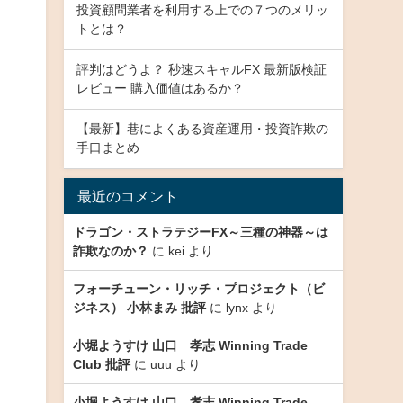
投資顧問業者を利用する上での７つのメリッ
トとは？
評判はどうよ？ 秒速スキャルFX 最新版検証
レビュー 購入価値はあるか？
【最新】巷によくある資産運用・投資詐欺の
手口まとめ
最近のコメント
ドラゴン・ストラテジーFX～三種の神器～は
詐欺なのか？
に
kei
より
フォーチューン・リッチ・プロジェクト（ビ
ジネス） 小林まみ 批評
に
lynx
より
小堀ようすけ 山口 孝志 Winning Trade
Club 批評
に
uuu
より
小堀ようすけ 山口 孝志 Winning Trade