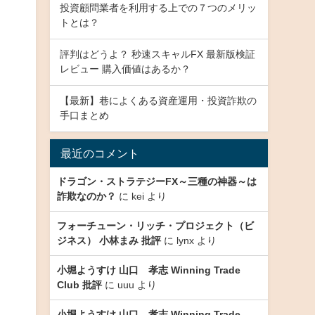
投資顧問業者を利用する上での７つのメリッ
トとは？
評判はどうよ？ 秒速スキャルFX 最新版検証
レビュー 購入価値はあるか？
【最新】巷によくある資産運用・投資詐欺の
手口まとめ
最近のコメント
ドラゴン・ストラテジーFX～三種の神器～は
詐欺なのか？
に
kei
より
フォーチューン・リッチ・プロジェクト（ビ
ジネス） 小林まみ 批評
に
lynx
より
小堀ようすけ 山口 孝志 Winning Trade
Club 批評
に
uuu
より
小堀ようすけ 山口 孝志 Winning Trade