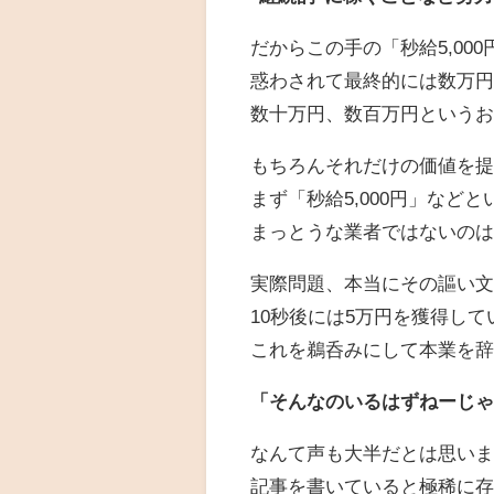
だからこの手の「秒給5,00
惑わされて最終的には数万
数十万円、数百万円という
もちろんそれだけの価値を
まず「秒給5,000円」など
まっとうな業者ではないの
実際問題、本当にその謳い
10秒後には5万円を獲得し
これを鵜呑みにして本業を
「そんなのいるはずねーじ
なんて声も大半だとは思い
記事を書いていると極稀に