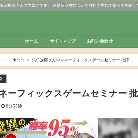
 掲示板管理人のブログです。FX情報商材について独自の主観で情報を発信し
板
ホーム
サイトマップ
お問い合わせ
材－－－★☆☆
矢竹次郎さんのマネーフィックスゲームセミナー 批評
☆
ネーフィックスゲームセミナー 
8分53秒