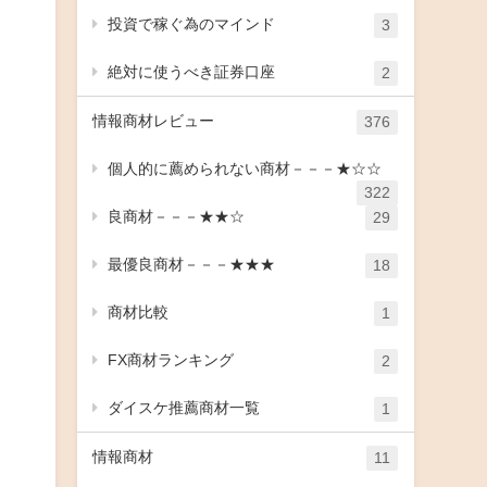
投資で稼ぐ為のマインド
3
絶対に使うべき証券口座
2
情報商材レビュー
376
個人的に薦められない商材－－－★☆☆
322
良商材－－－★★☆
29
最優良商材－－－★★★
18
商材比較
1
FX商材ランキング
2
ダイスケ推薦商材一覧
1
情報商材
11