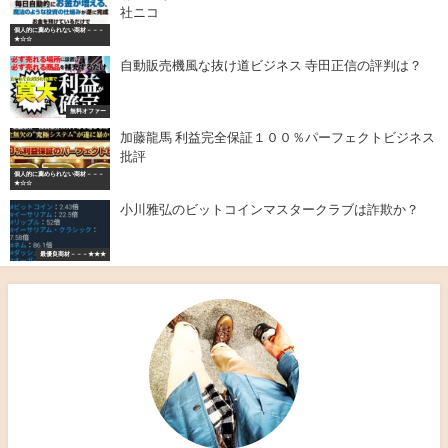
社ニコ
個人的に薦められない商材－－－
★☆☆
自動販売機風な抜け道ビジネス 寺田正信の評判は？
無料オファー
加藤龍馬 利益完全保証１００％パーフェクトビジネス
批評
個人的に薦められない商材－－－
★☆☆
小川雅弘のビットコインマスタークラブは詐欺か？
最優良商材－－－★★★