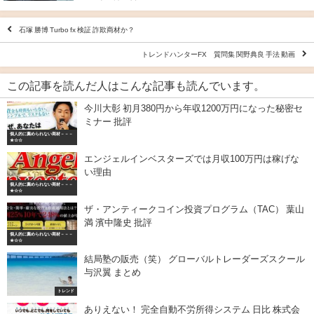
石塚 勝博 Turbo fx 検証 詐欺商材か？
トレンドハンターFX 質問集 関野典良 手法 動画
この記事を読んだ人はこんな記事も読んでいます。
今川大彰 初月380円から年収1200万円になった秘密セ
ミナー 批評
個人的に薦められない商材－－－
★☆☆
エンジェルインベスターズでは月収100万円は稼げな
い理由
個人的に薦められない商材－－－
★☆☆
ザ・アンティークコイン投資プログラム（TAC） 葉山
満 濱中隆史 批評
個人的に薦められない商材－－－
★☆☆
結局塾の販売（笑） グローバルトレーダーズスクール
与沢翼 まとめ
トレンド
ありえない！ 完全自動不労所得システム 日比 株式会