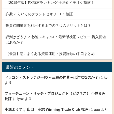
【2019年版】FX商材ランキング 手法別イチオシ商材！
詐欺？ らいくのグランドセオリーFX 検証
投資顧問業者を利用する上での７つのメリットとは？
評判はどうよ？ 秒速スキャルFX 最新版検証レビュー 購入価値
はあるか？
【最新】巷によくある資産運用・投資詐欺の手口まとめ
最近のコメント
ドラゴン・ストラテジーFX～三種の神器～は詐欺なのか？
に
kei
より
フォーチューン・リッチ・プロジェクト（ビジネス） 小林まみ
批評
に
lynx
より
小堀ようすけ 山口 孝志 Winning Trade Club 批評
に
uuu
より