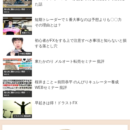
た話
個人的に薦められない商材－－－
★☆☆
短期トレーダーで１番大事なのは予想よりも〇〇力
その理由とは？
投資コラム
初心者がFXをする上で注意すべき事項と知らないと損
する落とし穴
FX初心者講座
東たかのり メルオート転売セミナー 批評
個人的に薦められない商材－－－
★☆☆
桜井まこと＝前田恭平 のんびりキュレーター養成
WEBセミナー 批評
個人的に薦められない商材－－－
★☆☆
早起きは得！ドラストFX
ドラストFX 検証結果