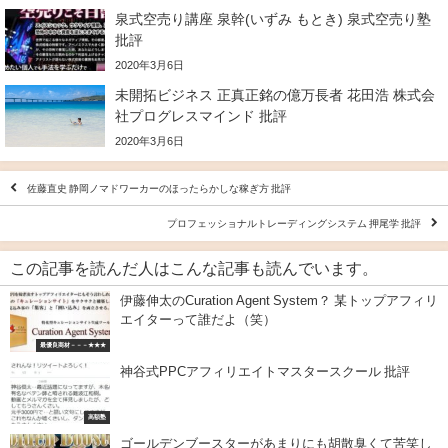
泉式空売り講座 泉幹(いずみ もとき) 泉式空売り塾
批評
2020年3月6日
未開拓ビジネス 正真正銘の億万長者 花田浩 株式会
社プログレスマインド 批評
2020年3月6日
佐藤直史 静岡ノマドワーカーのほったらかしな稼ぎ方 批評
プロフェッショナルトレーディングシステム 押尾学 批評
この記事を読んだ人はこんな記事も読んでいます。
伊藤伸太のCuration Agent System？ 某トップアフィリ
エイターって誰だよ（笑）
最優良商材－－－★★★
神谷式PPCアフィリエイトマスタースクール 批評
高額塾
ゴールデンブースターがあまりにも胡散臭くて苦笑し