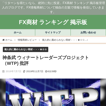
「リターンを得たいなら、絶対に先に投資」FX商材 ランキング 掲示板管理
人のブログです。FX情報商材について独自の主観で情報を発信していきま
す。
FX商材 ランキング 掲示板
ホーム
サイトマップ
お問い合わせ
ホーム
情報商材レビュー
個人的に薦められない商材－－－★☆☆
神条武 ウィナ
個人的に薦められない商材－－－★☆☆
神条武 ウィナートレーダーズプロジェクト
（WTP) 批評
2016年7月7日
2019年11月7日
6分39秒