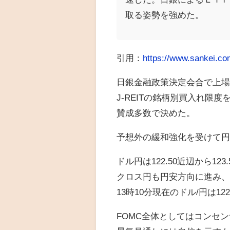
取る姿勢を強めた。
引用：
https://www.sankei.c
日銀金融政策決定会合で上場
J-REITの銘柄別買入れ限
賛成多数で決めた。
予想外の緩和強化を受けて
ドル円は122.50近辺から12
クロス円も円安方向に進み、
13時10分現在のドル/円は1
FOMC全体としてはコンセ