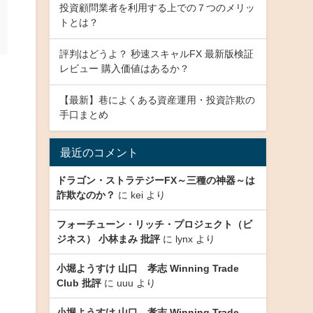
投資顧問業者を利用する上での７つのメリッ
トとは？
評判はどうよ？ 秒速スキャルFX 最新版検証
レビュー 購入価値はあるか？
【最新】巷によくある資産運用・投資詐欺の
手口まとめ
最近のコメント
ドラゴン・ストラテジーFX～三種の神器～は
詐欺なのか？
に
kei
より
フォーチューン・リッチ・プロジェクト（ビ
ジネス） 小林まみ 批評
に
lynx
より
小堀ようすけ 山口 孝志 Winning Trade
Club 批評
に
uuu
より
小堀ようすけ 山口 孝志 Winning Trade