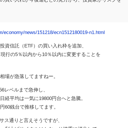
om/economy/news/151218/ecn1512180019-n1.html
投資信託（ETF）の買い入れ枠を追加、
度を現行の5％以内から10％以内に変更することを
円相場が急落してますねー。
3.56レベルまで急伸し、
日経平均は一気に19800円台へと急騰。
22円60銭台で推移してます。
ンサス通りと言えそうですが、