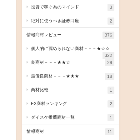
投資で稼ぐ為のマインド
3
絶対に使うべき証券口座
2
情報商材レビュー
376
個人的に薦められない商材－－－★☆☆
322
良商材－－－★★☆
29
最優良商材－－－★★★
18
商材比較
1
FX商材ランキング
2
ダイスケ推薦商材一覧
1
情報商材
11