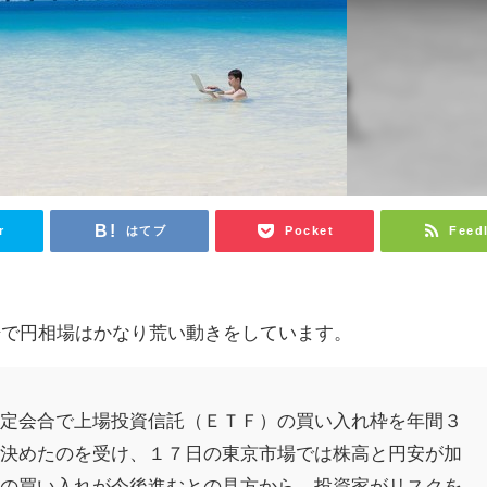
r
はてブ
Pocket
Feed
場で円相場はかなり荒い動きをしています。
決定会合で上場投資信託（ＥＴＦ）の買い入れ枠を年間３
を決めたのを受け、１７日の東京市場では株高と円安が加
Ｆの買い入れが今後進むとの見方から、投資家がリスクを