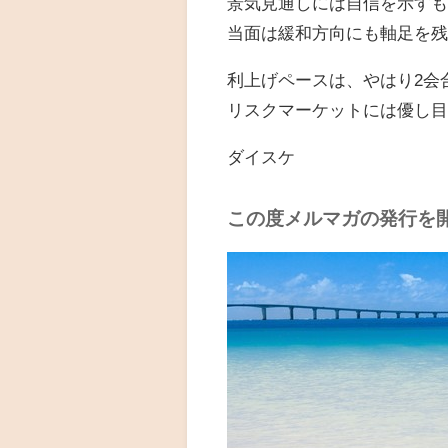
景気見通しには自信を示す
当面は緩和方向にも軸足を
利上げペースは、やはり2会
リスクマーケットには優し
ダイスケ
この度メルマガの発行を