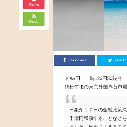
Pocket
Feedly
Facebook
Twitte
ドル/円 一時123円50銭台
18日午後の東京外国為替市
日銀が１７日の金融政策
千億円増額することなど
速した。日銀によるＥＴ