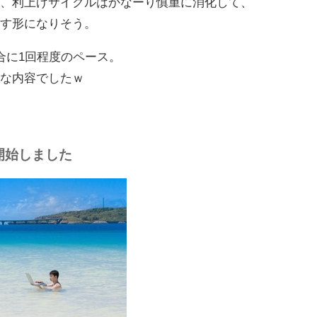
も、利上げサイクルはかなーり慎重に消化して、
残す形になりそう。
合に1回程度のペース。
目な内容でしたｗ
開始しました