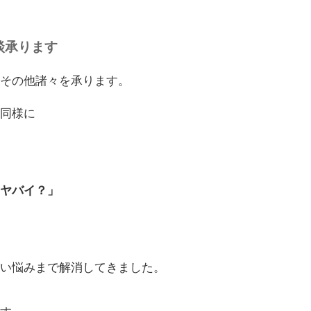
談承ります
、その他諸々を承ります。
た同様に
」
とヤバイ？」
ら
ない悩みまで解消してきました。