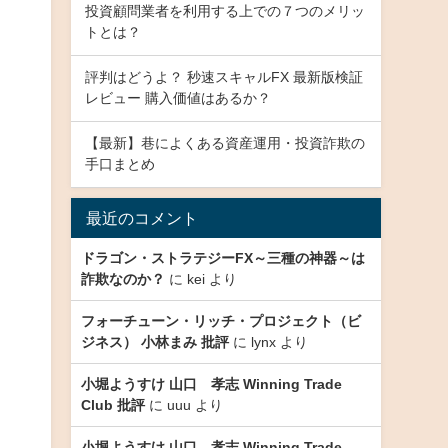
投資顧問業者を利用する上での７つのメリッ
トとは？
評判はどうよ？ 秒速スキャルFX 最新版検証
レビュー 購入価値はあるか？
【最新】巷によくある資産運用・投資詐欺の
手口まとめ
最近のコメント
ドラゴン・ストラテジーFX～三種の神器～は
詐欺なのか？
に
kei
より
フォーチューン・リッチ・プロジェクト（ビ
ジネス） 小林まみ 批評
に
lynx
より
小堀ようすけ 山口 孝志 Winning Trade
Club 批評
に
uuu
より
小堀ようすけ 山口 孝志 Winning Trade