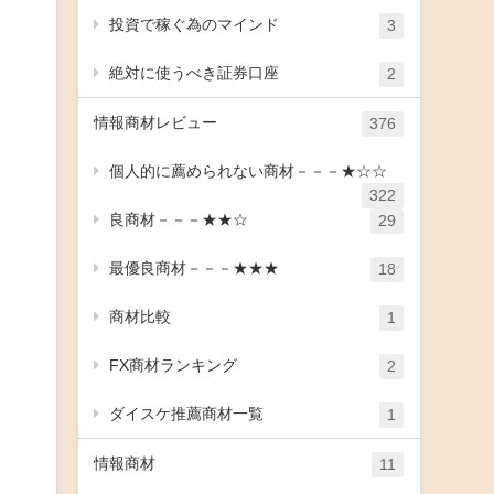
投資で稼ぐ為のマインド
3
絶対に使うべき証券口座
2
情報商材レビュー
376
個人的に薦められない商材－－－★☆☆
322
良商材－－－★★☆
29
最優良商材－－－★★★
18
商材比較
1
FX商材ランキング
2
ダイスケ推薦商材一覧
1
情報商材
11