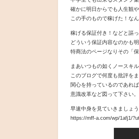
確かに明日からでも人生観
この手のもので稼げた！な
稼げる保証付き！などと謳
どういう保証内容なのかも
特商法のページなりその「
まあいつもの如くノースキ
このブログで何度も批評を
関心を持っているのであれ
意識改革など図って下さい
早速中身を見ていきましょ
https://mff-a.com/wp/1afj1/