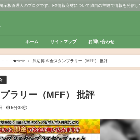
 掲示板管理人のブログです。FX情報商材について独自の主観で情報を発信し
板
ホーム
サイトマップ
お問い合わせ
材－－－★☆☆
沢辺博 即金スタンプラリー（MFF） 批評
☆
プラリー（MFF） 批評
日
5分38秒