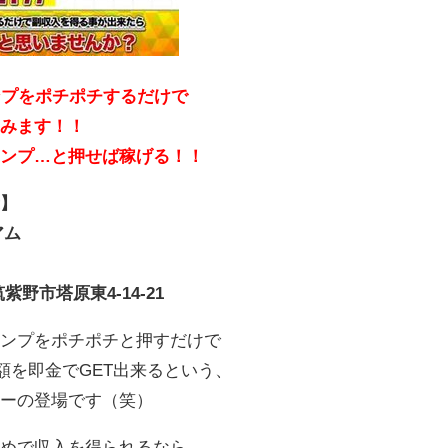
ンプをポチポチするだけで
込みます！！
タンプ…と押せば稼げる！！
示】
アム
筑紫野市塔原東4-14-21
タンプをポチポチと押すだけで
金額を即金でGET出来るという、
ァーの登場です（笑）
集めで収入を得られるなら