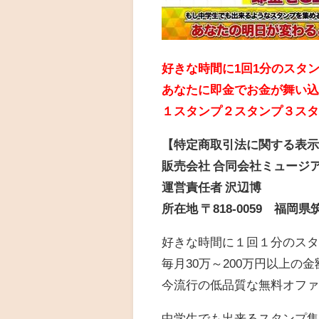
好きな時間に1回1分のスタ
あなたに即金でお金が舞い
１スタンプ２スタンプ３ス
【特定商取引法に関する表
販売会社 合同会社ミュージ
運営責任者 沢辺博
所在地 〒818-0059 福岡県
好きな時間に１回１分のス
毎月30万～200万円以上の
今流行の低品質な無料オフ
中学生でも出来るスタンプ