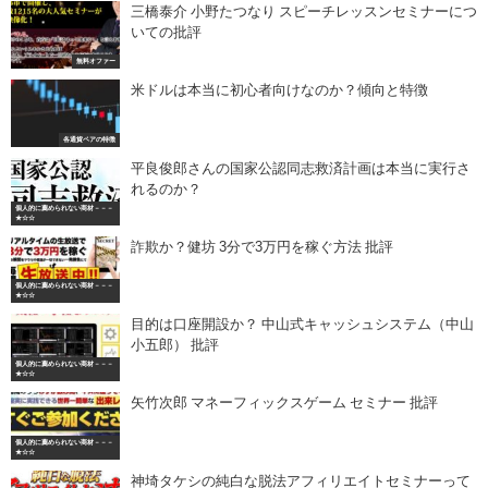
三橋泰介 小野たつなり スピーチレッスンセミナーにつ
いての批評
無料オファー
米ドルは本当に初心者向けなのか？傾向と特徴
各通貨ペアの特徴
平良俊郎さんの国家公認同志救済計画は本当に実行さ
れるのか？
個人的に薦められない商材－－－
★☆☆
詐欺か？健坊 3分で3万円を稼ぐ方法 批評
個人的に薦められない商材－－－
★☆☆
目的は口座開設か？ 中山式キャッシュシステム（中山
小五郎） 批評
個人的に薦められない商材－－－
★☆☆
矢竹次郎 マネーフィックスゲーム セミナー 批評
個人的に薦められない商材－－－
★☆☆
神埼タケシの純白な脱法アフィリエイトセミナーって