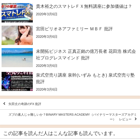
貴木裕之のスマトレＦＸ無料講座に参加価値は？
2020年3月6日
宮田ビリオネアファミリー ＭＢＦ 批評
2020年3月6日
未開拓ビジネス 正真正銘の億万長者 花田浩 株式会
社プログレスマインド 批評
2020年3月6日
泉式空売り講座 泉幹(いずみ もとき) 泉式空売り塾
批評
2020年3月6日
矢田丈の奇跡のFX 批評
ズブの素人じゃ難しいか？BINARY MASTERS ACADEMY（バイナリーマスターズアカデミ
ー） レビュー
この記事を読んだ人はこんな記事も読んでいます。