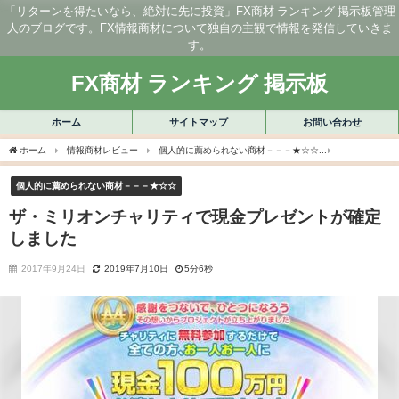
「リターンを得たいなら、絶対に先に投資」FX商材 ランキング 掲示板管理
人のブログです。FX情報商材について独自の主観で情報を発信していきま
す。
FX商材 ランキング 掲示板
ホーム
サイトマップ
お問い合わせ
ホーム
情報商材レビュー
個人的に薦められない商材－－－★☆☆
ザ・ミリオン
個人的に薦められない商材－－－★☆☆
ザ・ミリオンチャリティで現金プレゼントが確定
しました
2017年9月24日
2019年7月10日
5分6秒