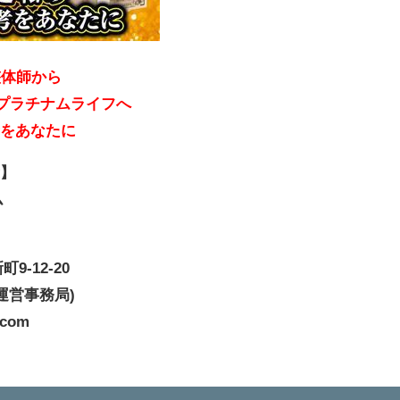
整体師から
のプラチナムライフへ
考をあなたに
示】
ム
-12-20
東京運営事務局)
com