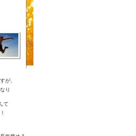
ますが、
きなり
んて
だ！