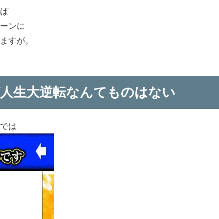
れば
ペーンに
いますが。
人生大逆転なんてものはない
ジでは