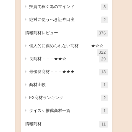
投資で稼ぐ為のマインド
3
絶対に使うべき証券口座
2
情報商材レビュー
376
個人的に薦められない商材－－－★☆☆
322
良商材－－－★★☆
29
最優良商材－－－★★★
18
商材比較
1
FX商材ランキング
2
ダイスケ推薦商材一覧
1
情報商材
11