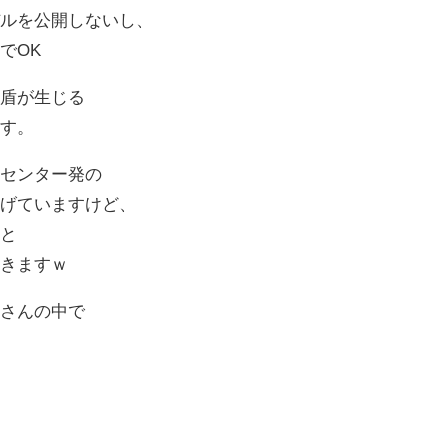
デルを公開しないし、
でOK
矛盾が生じる
ます。
トセンター発の
上げていますけど、
こと
届きますｗ
者さんの中で