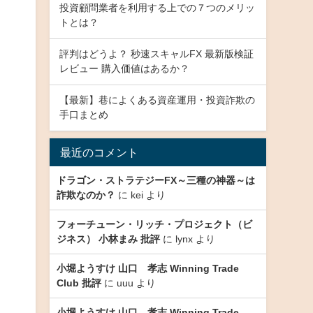
投資顧問業者を利用する上での７つのメリッ
トとは？
評判はどうよ？ 秒速スキャルFX 最新版検証
レビュー 購入価値はあるか？
【最新】巷によくある資産運用・投資詐欺の
手口まとめ
最近のコメント
ドラゴン・ストラテジーFX～三種の神器～は
詐欺なのか？
に
kei
より
フォーチューン・リッチ・プロジェクト（ビ
ジネス） 小林まみ 批評
に
lynx
より
小堀ようすけ 山口 孝志 Winning Trade
Club 批評
に
uuu
より
小堀ようすけ 山口 孝志 Winning Trade