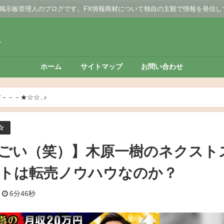
 掲示板管理人のブログです。FX情報商材について独自の主観で情報を発信し
板
ホーム
サイトマップ
お問い合わせ
材－－－★☆☆
【すごい、結構すごい（笑）】木原一樹のネクストステー
☆
ごい（笑）】木原一樹のネクスト
トは転売ノウハウなのか？
6分46秒